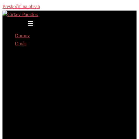
Preskočiť na obsah
Toggle menu
Domov
O nás