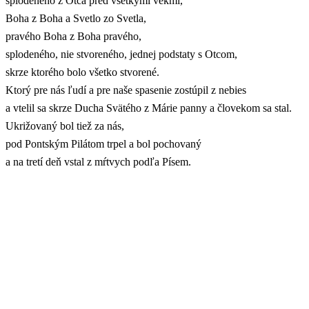
splodeného z Otca pred všetkými vekmi,
Boha z Boha a Svetlo zo Svetla,
pravého Boha z Boha pravého,
splodeného, nie stvoreného, jednej podstaty s Otcom,
skrze ktorého bolo všetko stvorené.
Ktorý pre nás ľudí a pre naše spasenie zostúpil z nebies
a vtelil sa skrze Ducha Svätého z Márie panny a človekom sa stal.
Ukrižovaný bol tiež za nás,
pod Pontským Pilátom trpel a bol pochovaný
a na tretí deň vstal z mŕtvych podľa Písem.
Vstúpil na nebesá,
sedí na pravici Otcovej a zas príde v sláve súdiť živých i mŕtvych,
a Jeho kráľovstvu nebude konca.
Veríme v Ducha Svätého,
Pána a Darcu života, ktorý pochádza od Otca i Syna,
ktorý spolu s Otcom a Synom ctený a slávený býva, ktorý hovoril
skrze prorokov.