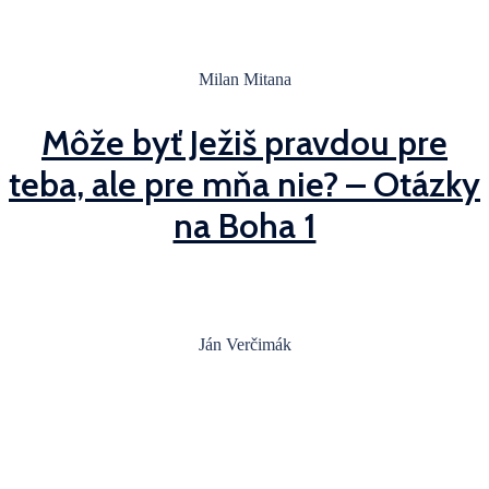
Milan Mitana
Môže byť Ježiš pravdou pre
teba, ale pre mňa nie? – Otázky
na Boha 1
Ján Verčimák