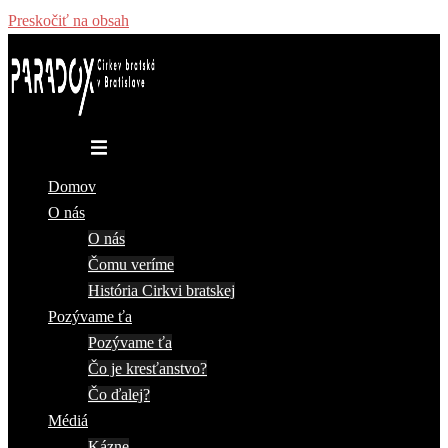
Preskočiť na obsah
Toggle menu
Domov
O nás
O nás
Čomu veríme
História Cirkvi bratskej
Pozývame ťa
Pozývame ťa
Čo je kresťanstvo?
Čo ďalej?
Médiá
Kázne