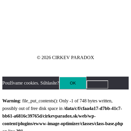
© 2026 CIRKEV PARADOX
Používame cookies. Súhlasíte?
OK
Warning
: file_put_contents(): Only -1 of 748 bytes written,
possibly out of free disk space in
/data/c/f/cfaa4a17-d7bb-41c7-
bb61-a6816c39765d/cirkevparadox.sk/web/wp-
content/plugins/ewww-image-optimizer/classes/class-base.php