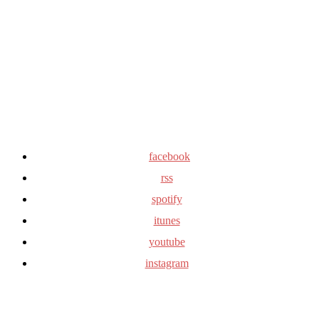
facebook
rss
spotify
itunes
youtube
instagram