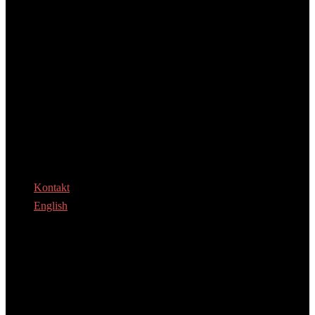
Kontakt
English