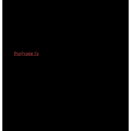
Pozývame ťa