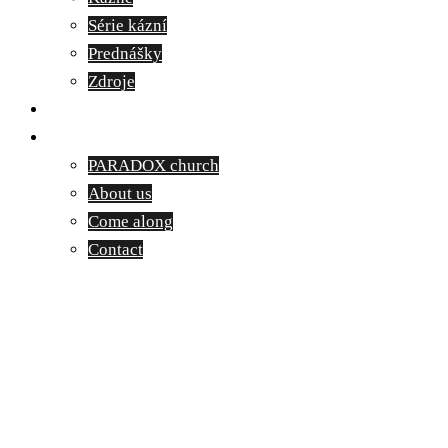
Série kázní
Prednášky
Zdroje
Kontakt
English
PARADOX church
About us
Come along
Contact