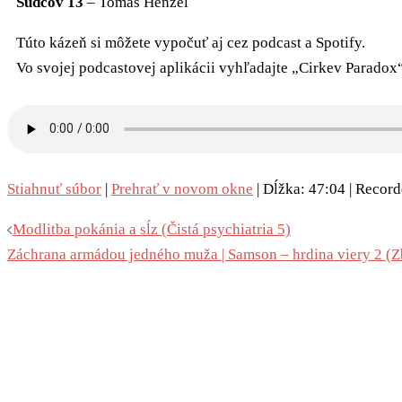
Sudcov 13
– Tomáš Henžel
Túto kázeň si môžete vypočuť aj cez podcast a Spotify.
Vo svojej podcastovej aplikácii vyhľadajte „Cirkev Paradox
Stiahnuť súbor
|
Prehrať v novom okne
|
Dĺžka: 47:04
|
Record
Modlitba pokánia a sĺz (Čistá psychiatria 5)
Záchrana armádou jedného muža | Samson – hrdina viery 2 (Z