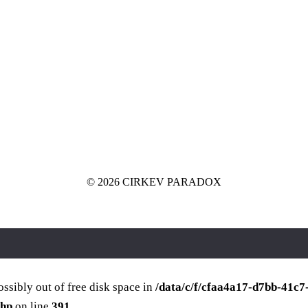
© 2026 CIRKEV PARADOX
ossibly out of free disk space in
/data/c/f/cfaa4a17-d7bb-41c
php
on line
391