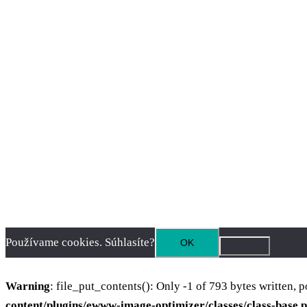
Používame cookies. Súhlasíte?
OK
Warning
: file_put_contents(): Only -1 of 793 bytes written, p
content/plugins/ewww-image-optimizer/classes/class-base.