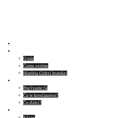
Domov
O nás
O nás
Čomu veríme
História Cirkvi bratskej
Pozývame ťa
Pozývame ťa
Čo je kresťanstvo?
Čo ďalej?
Médiá
Kázne