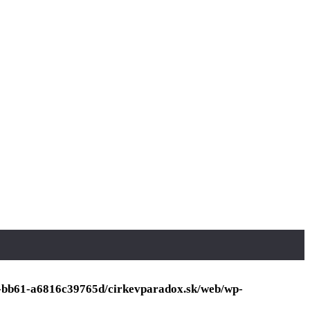
7-bb61-a6816c39765d/cirkevparadox.sk/web/wp-