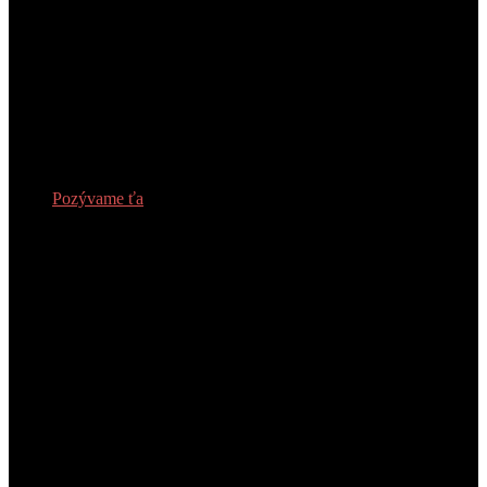
Pozývame ťa