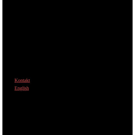
Kontakt
English