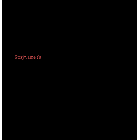
Pozývame ťa