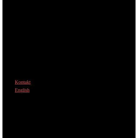
Kontakt
English