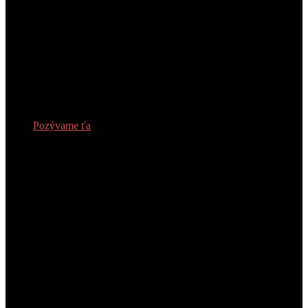
Pozývame ťa