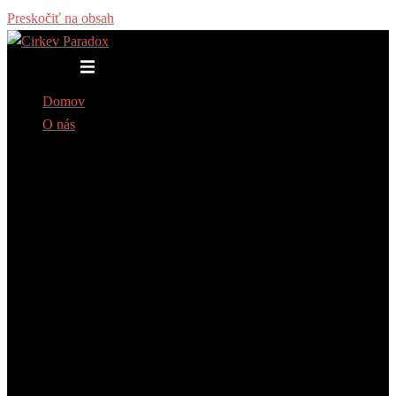
Preskočiť na obsah
Toggle menu
Domov
O nás