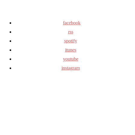
facebook
rss
spotify
itunes
youtube
instagram