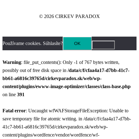
© 2026 CIRKEV PARADOX
Používame cookies. Súhlasíte?
OK
Warning
: file_put_contents(): Only -1 of 767 bytes written,
possibly out of free disk space in
/data/c/f/cfaa4a17-d7bb-41c7-
bb61-a6816c39765d/cirkevparadox.sk/web/wp-
content/plugins/ewww-image-optimizer/classes/class-base.php
on line
391
Fatal error
: Uncaught wfWAFStorageFileException: Unable to
save temporary file for atomic writing. in /data/c/f/cfaa4a17-d7bb-
41c7-bb61-a6816c39765d/cirkevparadox.sk/web/wp-
content/plugins/wordfence/vendor/wordfence/wf-