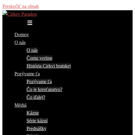
Preskočiť na obsah
Toggle menu
Domov
O nás
O nás
Čomu veríme
História Cirkvi bratskej
Pozývame ťa
Pozývame ťa
Čo je kresťanstvo?
Čo ďalej?
Médiá
Kázne
Série kázní
Prednášky