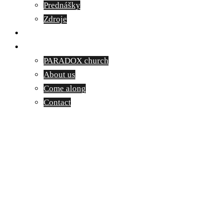
Prednášky
Zdroje
Kontakt
English
PARADOX church
About us
Come along
Contact