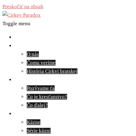
Preskočiť na obsah
Toggle menu
Domov
O nás
O nás
Čomu veríme
História Cirkvi bratskej
Pozývame ťa
Pozývame ťa
Čo je kresťanstvo?
Čo ďalej?
Médiá
Kázne
Série kázní