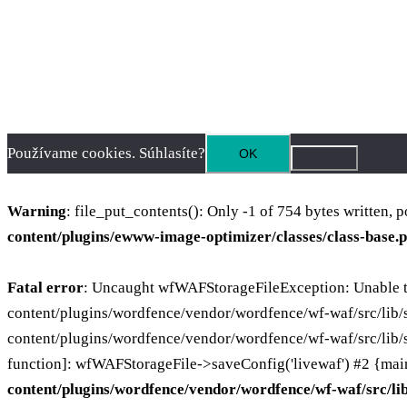
Používame cookies. Súhlasíte?
OK
Warning
: file_put_contents(): Only -1 of 754 bytes written, p
content/plugins/ewww-image-optimizer/classes/class-base.
Fatal error
: Uncaught wfWAFStorageFileException: Unable to
content/plugins/wordfence/vendor/wordfence/wf-waf/src/lib/
content/plugins/wordfence/vendor/wordfence/wf-waf/src/lib/sto
function]: wfWAFStorageFile->saveConfig('livewaf') #2 {mai
content/plugins/wordfence/vendor/wordfence/wf-waf/src/lib