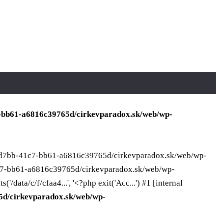
7-bb61-a6816c39765d/cirkevparadox.sk/web/wp-
a17-d7bb-41c7-bb61-a6816c39765d/cirkevparadox.sk/web/wp-
-41c7-bb61-a6816c39765d/cirkevparadox.sk/web/wp-
ata/c/f/cfaa4...', '<?php exit('Acc...') #1 [internal
5d/cirkevparadox.sk/web/wp-