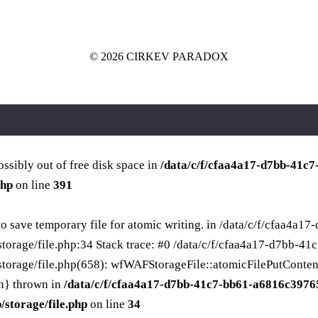
© 2026 CIRKEV PARADOX
ossibly out of free disk space in
/data/c/f/cfaa4a17-d7bb-41c
php
on line
391
 save temporary file for atomic writing. in /data/c/f/cfaa4
storage/file.php:34 Stack trace: #0 /data/c/f/cfaa4a17-d7bb
rage/file.php(658): wfWAFStorageFile::atomicFilePutContents('/d
n} thrown in
/data/c/f/cfaa4a17-d7bb-41c7-bb61-a6816c3976
/storage/file.php
on line
34