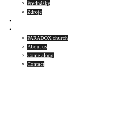
Prednášky
Zdroje
Kontakt
English
PARADOX church
About us
Come along
Contact