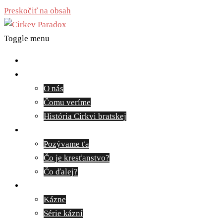
Preskočiť na obsah
Toggle menu
Domov
O nás
O nás
Čomu veríme
História Cirkvi bratskej
Pozývame ťa
Pozývame ťa
Čo je kresťanstvo?
Čo ďalej?
Médiá
Kázne
Série kázní