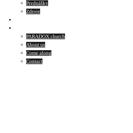
Prednášky
Zdroje
Kontakt
English
PARADOX church
About us
Come along
Contact