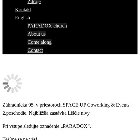
Zdroje
Kontakt
English
PARADOX church
About us
Come along
Contact
Záhradnícka 95, v priestoroch SPACE UP Coworking & Events,
2.poschodie. Najbližšia zastávka Líščie nivy.
Pri vstupe sledujte označenie „PARADOX“.
Tešíme sa na vás!