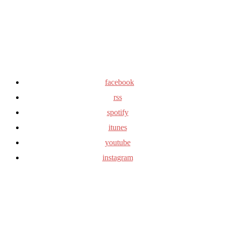
facebook
rss
spotify
itunes
youtube
instagram