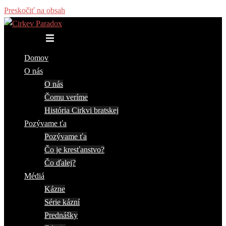
Preskočiť na obsah
Toggle menu
Domov
O nás
O nás
Čomu veríme
História Cirkvi bratskej
Pozývame ťa
Pozývame ťa
Čo je kresťanstvo?
Čo ďalej?
Médiá
Kázne
Série kázní
Prednášky