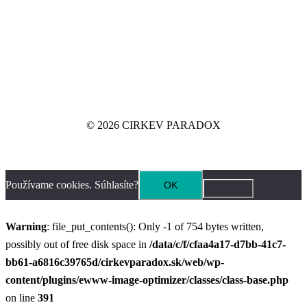
© 2026 CIRKEV PARADOX
Používame cookies. Súhlasíte?
OK
Warning
: file_put_contents(): Only -1 of 754 bytes written,
possibly out of free disk space in
/data/c/f/cfaa4a17-d7bb-41c7-
bb61-a6816c39765d/cirkevparadox.sk/web/wp-
content/plugins/ewww-image-optimizer/classes/class-base.php
on line
391