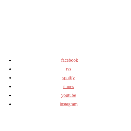
facebook
rss
spotify
itunes
youtube
instagram