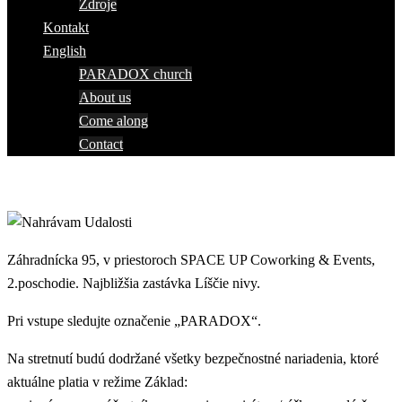
Zdroje
Kontakt
English
PARADOX church
About us
Come along
Contact
Záhradnícka 95, v priestoroch SPACE UP Coworking & Events,
2.poschodie. Najbližšia zastávka Líščie nivy.
Pri vstupe sledujte označenie „PARADOX“.
Na stretnutí budú dodržané všetky bezpečnostné nariadenia, ktoré
aktuálne platia v režime Základ: