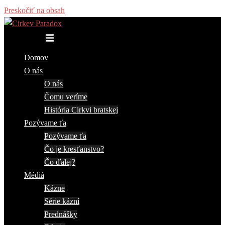
Preskočiť na obsah
Toggle menu
Domov
O nás
O nás
Čomu veríme
História Cirkvi bratskej
Pozývame ťa
Pozývame ťa
Čo je kresťanstvo?
Čo ďalej?
Médiá
Kázne
Série kázní
Prednášky