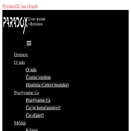
Preskočiť na obsah
Toggle menu
Domov
O nás
O nás
Čomu veríme
História Cirkvi bratskej
Pozývame ťa
Pozývame ťa
Čo je kresťanstvo?
Čo ďalej?
Médiá
Kázne