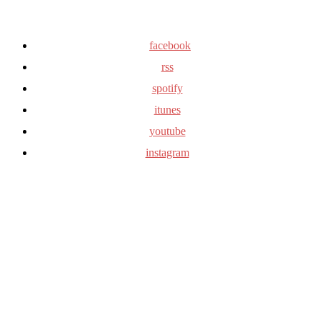
facebook
rss
spotify
itunes
youtube
instagram