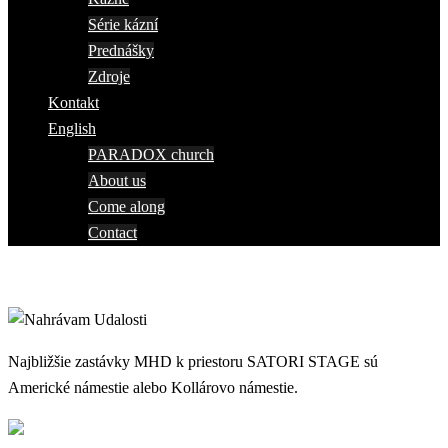
Série kázní
Prednášky
Zdroje
Kontakt
English
PARADOX church
About us
Come along
Contact
Najbližšie zastávky MHD k priestoru SATORI STAGE sú
Americké námestie alebo Kollárovo námestie.